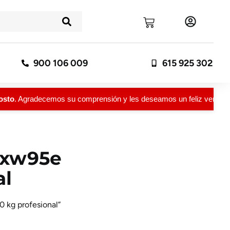
900 106 009
615 925 302
to
. Agradecemos su comprensión y les deseamos un feliz verano.
0 xw95e
al
0 kg profesional”