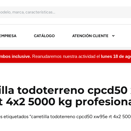
EMPRESA
CATÁLOGO
ATENCIÓN CLIENTE
os inclusive.
Reanudaremos nuestra actividad el
lunes 18 de agos
illa todoterreno cpcd5
t 4x2 5000 kg profesion
s etiquetados “carretilla todoterreno cpcd50 xw95e rt 4x2 500