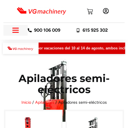
900 106 009
615 925 302
ecerá cerrada por vacaciones del 10 al 14 de agosto, ambos inclusive
Apiladores semi-
eléctricos
Inicio
/
Apiladores
/ Apiladores semi-eléctricos