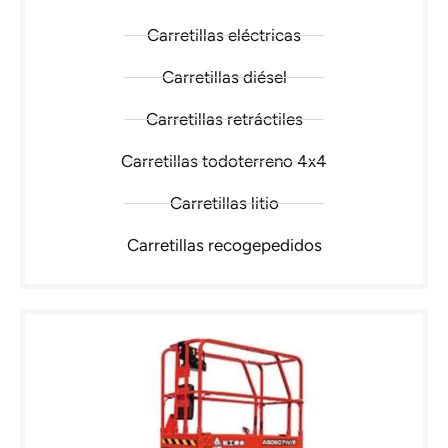
Carretillas eléctricas
Carretillas diésel
Carretillas retráctiles
Carretillas todoterreno 4x4
Carretillas litio
Carretillas recogepedidos