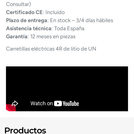
Consultar)
Certificado CE
: Incluido
Plazo de entrega
: En stock – 3/4 días hábiles
Asistencia técnica
: Toda España
Garantía
: 12 meses en piezas
Carretillas eléctricas 4R de litio de UN
Productos