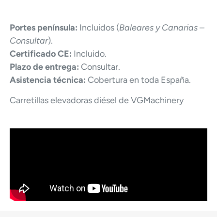
Portes península:
Incluidos (
Baleares y Canarias –
Consultar
).
Certificado CE:
Incluido.
Plazo de entrega:
Consultar.
Asistencia técnica:
Cobertura en toda España.
Carretillas elevadoras diésel de VGMachinery