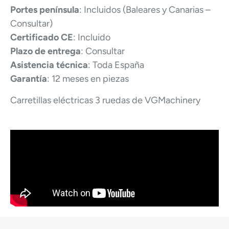
Portes península
: Incluidos (Baleares y Canarias –
Consultar)
Certificado CE
: Incluido
Plazo de entrega
: Consultar
Asistencia técnica
: Toda España
Garantía
: 12 meses en piezas
Carretillas eléctricas 3 ruedas de VGMachinery