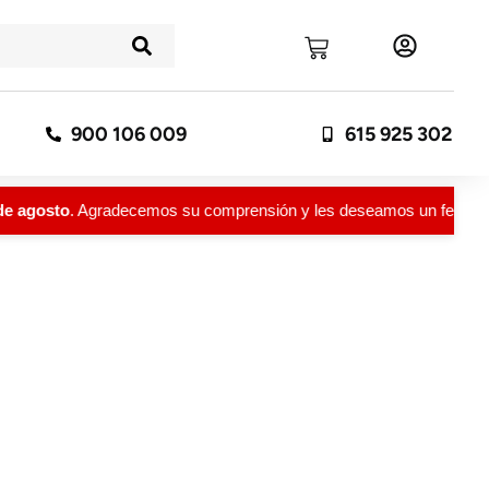
900 106 009
615 925 302
 agosto
. Agradecemos su comprensión y les deseamos un feliz vera