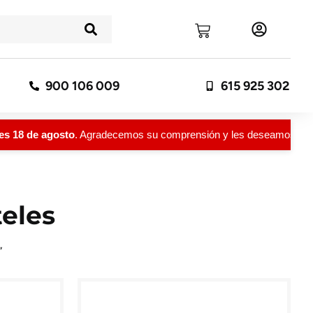
900 106 009
615 925 302
 18 de agosto
. Agradecemos su comprensión y les deseamos un feli
teles
”