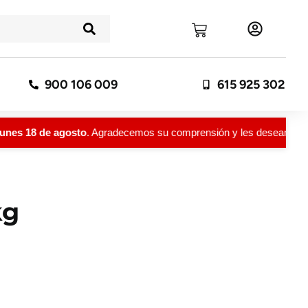
900 106 009
615 925 302
nes 18 de agosto
. Agradecemos su comprensión y les deseamos un f
kg