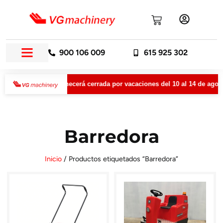
900 106 009
615 925 302
VGMachinery permanecerá cerrada por vacaciones del 10 al 14 de agosto
Barredora
Inicio
/ Productos etiquetados “Barredora”