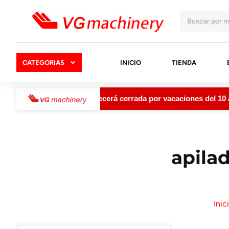
CATEGORIAS
INICIO
TIENDA
 que
VGMachinery permanecerá cerrada por vacaciones del 10 al 1
apilad
Inic