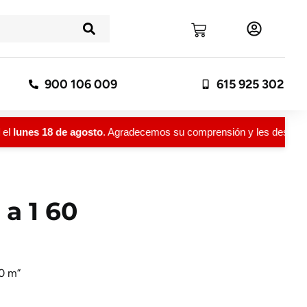
900 106 009
615 925 302
l
lunes 18 de agosto
. Agradecemos su comprensión y les deseamos u
 a 1 60
60 m”