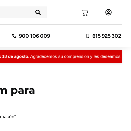
900 106 009
615 925 302
8 de agosto
. Agradecemos su comprensión y les deseamos un feliz
 m para
almacén”