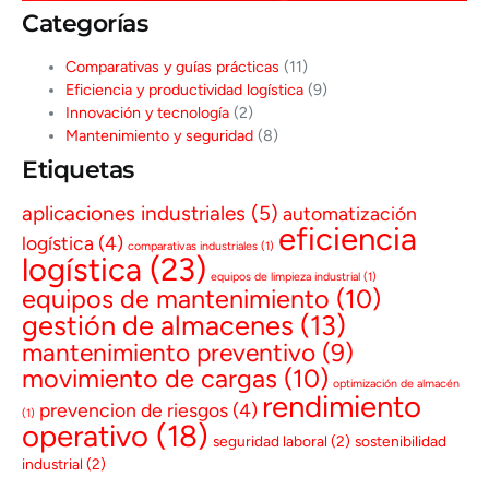
Categorías
Comparativas y guías prácticas
(11)
Eficiencia y productividad logística
(9)
Innovación y tecnología
(2)
Mantenimiento y seguridad
(8)
Etiquetas
aplicaciones industriales
(5)
automatización
eficiencia
logística
(4)
comparativas industriales
(1)
logística
(23)
equipos de limpieza industrial
(1)
equipos de mantenimiento
(10)
gestión de almacenes
(13)
mantenimiento preventivo
(9)
movimiento de cargas
(10)
optimización de almacén
rendimiento
prevencion de riesgos
(4)
(1)
operativo
(18)
seguridad laboral
(2)
sostenibilidad
industrial
(2)