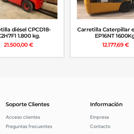
tilla diésel CPCD18-
Carretilla Caterpillar 
2H7F1 1.800 kg.
EP16NT 1600Kg
21.500,00
€
12.177,69
€
Soporte Clientes
Información
Acceso clientes
Empresa
Preguntas frecuentes
Contacto