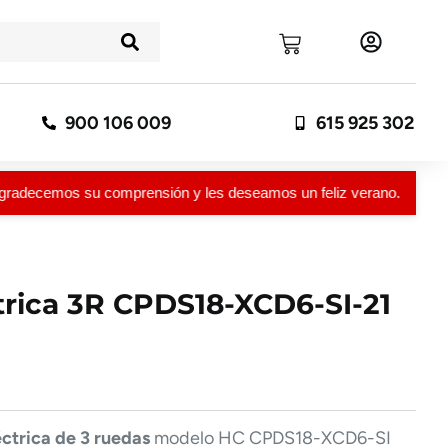
900 106 009
615 925 302
cemos su comprensión y les deseamos un feliz verano.
ctrica 3R CPDS18-XCD6-SI-21
éctrica de 3 ruedas
modelo HC CPDS18-XCD6-SI