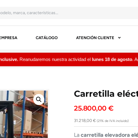
EMPRESA
CATÁLOGO
ATENCIÓN CLIENTE
ve.
Reanudaremos nuestra actividad el
lunes 18 de agosto
. Agrade
Carretilla elé
25.800,00
€
31.218,00
€
(21% de IVA incluido)
La
carretilla elevadora el