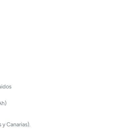
luidos
Ah)
s y Canarias).