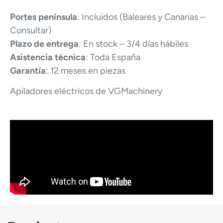
Portes península
: Incluidos (Baleares y Canarias –
Consultar)
Plazo de entrega
: En stock – 3/4 días hábiles
Asistencia técnica
: Toda España
Garantía
: 12 meses en piezas
Apiladores eléctricos de VGMachinery