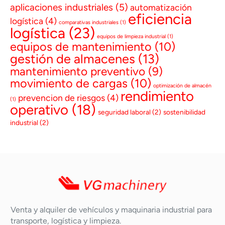
aplicaciones industriales
(5)
automatización
eficiencia
logística
(4)
comparativas industriales
(1)
logística
(23)
equipos de limpieza industrial
(1)
equipos de mantenimiento
(10)
gestión de almacenes
(13)
mantenimiento preventivo
(9)
movimiento de cargas
(10)
optimización de almacén
rendimiento
prevencion de riesgos
(4)
(1)
operativo
(18)
seguridad laboral
(2)
sostenibilidad
industrial
(2)
Venta y alquiler de vehículos y maquinaria industrial para
transporte, logística y limpieza.